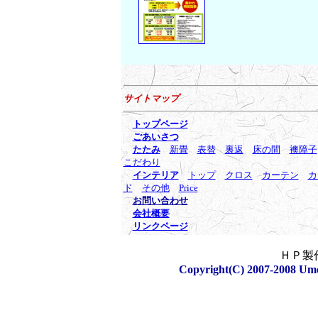
サイトマップ
トップページ
ごあいさつ
たたみ
新畳
表替
裏返
床の間
襖障子
こだわり
インテリア
トップ
クロス
カーテン
カ
ド
その他
Price
お問い合わせ
会社概要
リンクページ
ＨＰ製
Copyright(C) 2007-2008 Umet