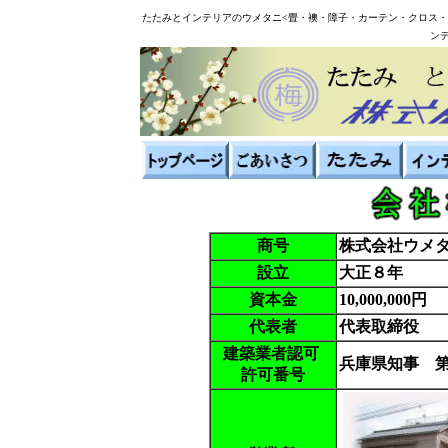
たたみとインテリアのウメタニ<畳・襖・障子・カーテン・クロス
ン
商号
株式会社ウメ
設立
大正８年
資本金
10,000,000円
代表者
代表取締役 
建築業者認可
兵庫県知事 第2
許可番号