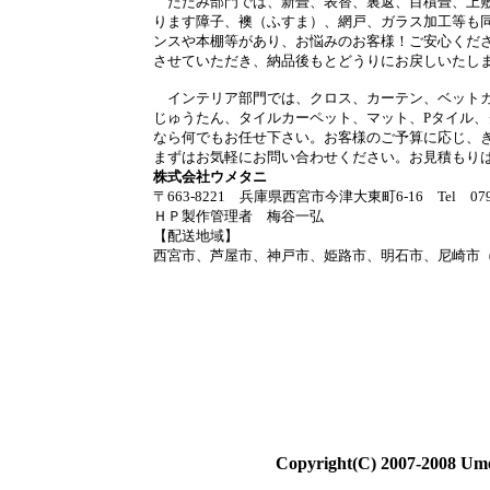
たたみ部門では、新畳、表替、裏返、目積畳、上敷
ります障子、襖（ふすま）、網戸、ガラス加工等も
ンスや本棚等があり、お悩みのお客様！ご安心くだ
させていただき、納品後もとどうりにお戻しいたし
インテリア部門では、クロス、カーテン、ベットカ
じゅうたん、タイルカーペット、マット、Pタイル
なら何でもお任せ下さい。お客様のご予算に応じ、
まずはお気軽にお問い合わせください。お見積もり
株式会社ウメタニ
〒663-8221 兵庫県西宮市今津大東町6-16 Tel 0798
ＨＰ製作管理者 梅谷一弘
【配送地域】
西宮市、芦屋市、神戸市、姫路市、明石市、尼崎市
Copyright(C) 2007-2008 Umet