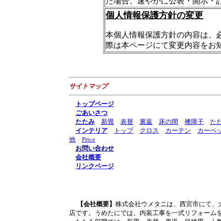
た場合、速やかに公表・開示・
個人情報保護方針の変更
本個人情報保護方針の内容は、
際は本ページにて変更内容をお
サイトマップ
トップページ
ごあいさつ
たたみ
新畳
表替
裏返
床の間
襖障子
た
インテリア
トップ
クロス
カーテン
カーペ
他
Price
お問い合わせ
会社概要
リンクページ
【会社概要】
株式会社ウメタニは、西宮市にて、
店です。うめたにでは、内装工事を一式リフォーム