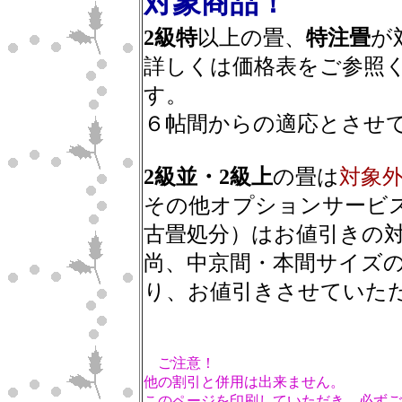
対象商品
！
2級特
以上の畳、
特注畳
が
詳しくは価格表をご参照く
す。
６帖間からの適応とさせ
2級並・2級上
の畳は
対象
その他オプションサービ
古畳処分）はお値引きの
尚、中京間・本間サイズ
り、お値引きさせていた
ご注意！
他の割引と併用は出来ません。
このページを印刷していただき、必ずご